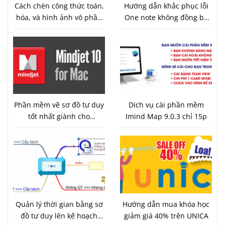
Cách chèn công thức toán,
Hướng dẫn khắc phục lỗi
hóa, và hình ảnh vô phần
One note không đồng bộ
mềm vẽ sơ đồ tư duy
được trên Android 7.0
imind map 9
Phần mềm vẽ sơ đồ tư duy
Dich vụ cài phần mềm
tốt nhất giành cho
Imind Map 9.0.3 chỉ 15p
macbook Mindjet
MindManager tương thích
với Imind Map
Quản lý thời gian bằng sơ
Hướng dẫn mua khóa học
đồ tư duy lên kế hoạch
giảm giá 40% trên UNICA