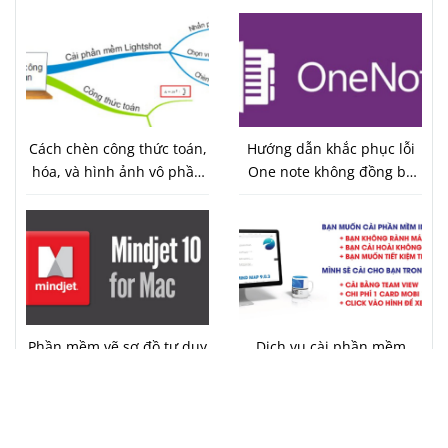
Cách chèn công thức toán,
Hướng dẫn khắc phục lỗi
hóa, và hình ảnh vô phần
One note không đồng bộ
mềm vẽ sơ đồ tư duy
được trên Android 7.0
imind map 9
Phần mềm vẽ sơ đồ tư duy
Dich vụ cài phần mềm
tốt nhất giành cho
Imind Map 9.0.3 chỉ 15p
macbook Mindjet
MindManager tương thích
với Imind Map