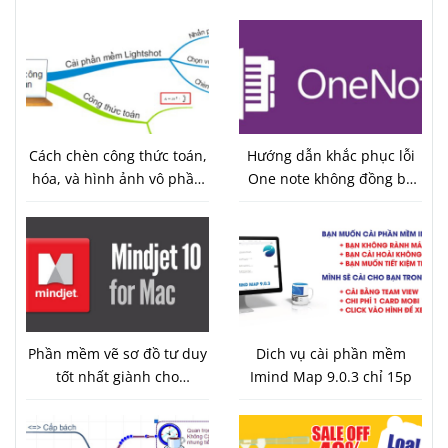
Cách chèn công thức toán,
Hướng dẫn khắc phục lỗi
hóa, và hình ảnh vô phần
One note không đồng bộ
mềm vẽ sơ đồ tư duy
được trên Android 7.0
imind map 9
Phần mềm vẽ sơ đồ tư duy
Dich vụ cài phần mềm
tốt nhất giành cho
Imind Map 9.0.3 chỉ 15p
macbook Mindjet
MindManager tương thích
với Imind Map