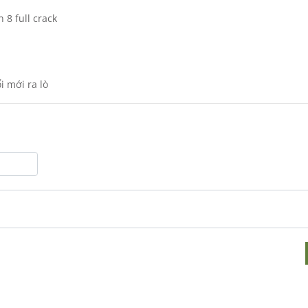
8 full crack
 mới ra lò