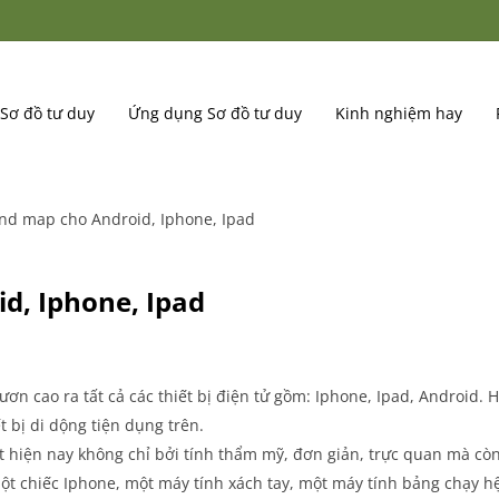
Sơ đồ tư duy
Ứng dụng Sơ đồ tư duy
Kinh nghiệm hay
d map cho Android, Iphone, Ipad
, Iphone, Ipad
ươn cao ra tất cả các thiết bị điện tử gồm: Iphone, Ipad, Android.
t bị di dộng tiện dụng trên.
 hiện nay không chỉ bởi tính thẩm mỹ, đơn giản, trực quan mà còn
 một chiếc Iphone, một máy tính xách tay, một máy tính bảng chạy 