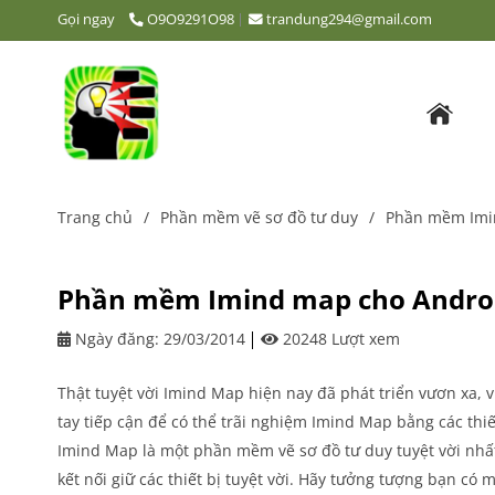
Gọi ngay
O9O9291O98
trandung294@gmail.com
Trang chủ
/
Phần mềm vẽ sơ đồ tư duy
/
Phần mềm Imin
Phần mềm Imind map cho Android
Ngày đăng:
29/03/2014
20248 Lượt xem
Thật tuyệt vời Imind Map hiện nay đã phát triển vươn xa, v
tay tiếp cận để có thể trãi nghiệm Imind Map bằng các thiế
Imind Map là một phần mềm vẽ sơ đồ tư duy tuyệt vời nhất
kết nối giữ các thiết bị tuyệt vời. Hãy tưởng tượng bạn có