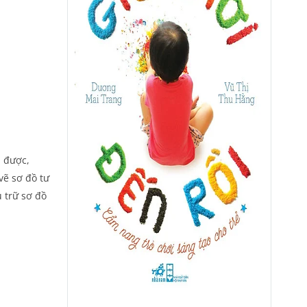
m được,
vẽ sơ đồ tư
u trữ sơ đồ