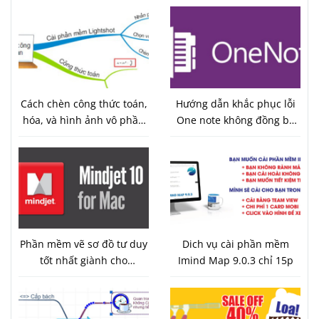
Cách chèn công thức toán,
Hướng dẫn khắc phục lỗi
hóa, và hình ảnh vô phần
One note không đồng bộ
mềm vẽ sơ đồ tư duy
được trên Android 7.0
imind map 9
Phần mềm vẽ sơ đồ tư duy
Dich vụ cài phần mềm
tốt nhất giành cho
Imind Map 9.0.3 chỉ 15p
macbook Mindjet
MindManager tương thích
với Imind Map