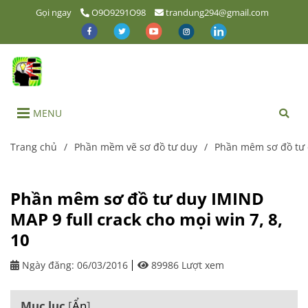
Gọi ngay
O9O9291O98
trandung294@gmail.com
MENU
Trang chủ
/
Phần mềm vẽ sơ đồ tư duy
/
Phần mêm sơ đồ tư d
Phần mêm sơ đồ tư duy IMIND
MAP 9 full crack cho mọi win 7, 8,
10
Ngày đăng:
06/03/2016
89986 Lượt xem
Mục lục
[
Ẩn
]