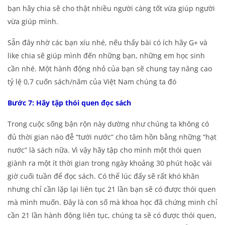
bạn hãy chia sẽ cho thật nhiều người càng tốt vừa giúp người
vừa giúp mình.
Sẵn đây nhờ các bạn xíu nhé, nếu thấy bài có ích hãy G+ và
like chia sẽ giúp mình đến những bạn, những em học sinh
cần nhé. Một hành động nhỏ của bạn sẽ chung tay nâng cao
tỷ lệ 0,7 cuốn sách/năm của Việt Nam chúng ta đó
Bước 7: Hãy tập thói quen đọc sách
Trong cuộc sống bận rộn này dường như chúng ta không có
đủ thời gian nào đễ “tưới nước” cho tâm hồn bằng những “hạt
nước” là sách nữa. Vì vậy hãy tập cho mình một thói quen
giành ra một ít thời gian trong ngày khoảng 30 phút hoặc vài
giờ cuối tuần để đọc sách. Có thể lúc đấy sẽ rất khó khăn
nhưng chỉ cần lặp lại liên tục 21 lần bạn sẽ có được thói quen
mà mình muốn. Đây là con số mà khoa học đã chứng minh chỉ
cần 21 lần hành động liên tục, chúng ta sẽ có được thói quen,