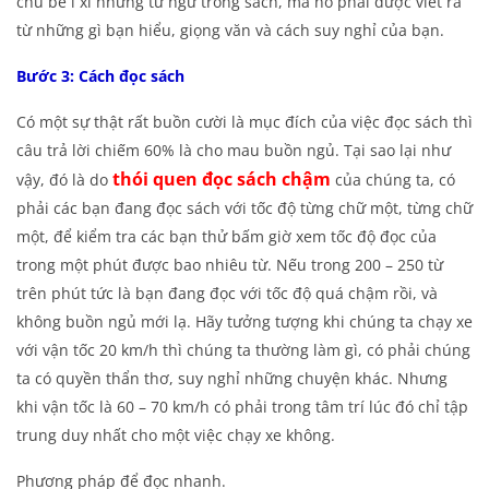
chú bê i xì những từ ngữ trong sách, mà nó phải được viết ra
từ những gì bạn hiểu, giọng văn và cách suy nghỉ của bạn.
Bước 3: Cách đọc sách
Có một sự thật rất buồn cười là mục đích của việc đọc sách thì
câu trả lời chiếm 60% là cho mau buồn ngủ. Tại sao lại như
thói quen đọc sách chậm
vậy, đó là do
của chúng ta, có
phải các bạn đang đọc sách với tốc độ từng chữ một, từng chữ
một, để kiểm tra các bạn thử bấm giờ xem tốc độ đọc của
trong một phút được bao nhiêu từ. Nếu trong 200 – 250 từ
trên phút tức là bạn đang đọc với tốc độ quá chậm rồi, và
không buồn ngủ mới lạ. Hãy tưởng tượng khi chúng ta chạy xe
với vận tốc 20 km/h thì chúng ta thường làm gì, có phải chúng
ta có quyền thẩn thơ, suy nghỉ những chuyện khác. Nhưng
khi vận tốc là 60 – 70 km/h có phải trong tâm trí lúc đó chỉ tập
trung duy nhất cho một việc chạy xe không.
Phương pháp để đọc nhanh.