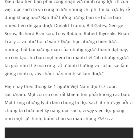
Điều đầu tiên bạn phải công nhận với mình rằng lợi ích của
việc đọc sách là vô cùng to lớn nhưng chi phí thì lại cực kỳ rẻ
đúng không nào? Bạn thử tưởng tượng bạn sẽ bỏ ra bao
nhiêu tiền để gặp được Donald Trump, Bill Gates, George
Soros, Richard Branson, Tony Robbin, Robert Kiyosaki, Brian
Tracy … và nhờ họ tư vấn ? Được học những chiến lược,
những thất bại xương máu của những người thành đạt này,
nó còn tạo cho bạn một niềm tin mãnh liệt “ah những người
tài giỏi như thế mà cũng rất ư bình thường và có lúc sai lầm
giống mình ư, vậy chắc chắn mình sẽ làm được”.
Hiện nay theo thống kê 1 người Việt Nam đọc 0,7 cuốn
sách/năm. Một con số còn rất khiêm tốn phải không các bạn.
Một trong những lý do làm chúng ta đọc sách ít như vậy bởi vì
chúng ta chưa biết kỹ năng đọc sách, vì vậy việc đọc giống
như một cực hình, buồn chán và mau chóng Z!z!zzzz