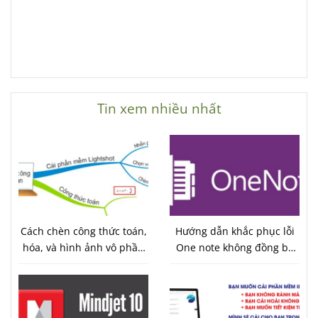
Tin xem nhiều nhất
Cách chèn công thức toán,
Hướng dẫn khắc phục lỗi
hóa, và hình ảnh vô phần
One note không đồng bộ
mềm vẽ sơ đồ tư duy
được trên Android 7.0
imind map 9