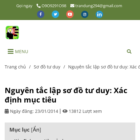
Gọi ngay
O9O9291O98
trandung294@gmail.com
MENU
Trang chủ
/
Sơ đồ tư duy
/
Nguyên tắc lập sơ đồ tư duy: Xác 
Nguyên tắc lập sơ đồ tư duy: Xác
định mục tiêu
Ngày đăng:
23/01/2014
13812 Lượt xem
Mục lục
[
Ẩn
]