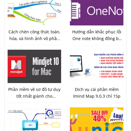
Cách chèn công thức toán,
Hướng dẫn khắc phục lỗi
hóa, và hình ảnh vô phần
One note không đồng bộ
mềm vẽ sơ đồ tư duy
được trên Android 7.0
imind map 9
Phần mềm vẽ sơ đồ tư duy
Dich vụ cài phần mềm
tốt nhất giành cho
Imind Map 9.0.3 chỉ 15p
macbook Mindjet
MindManager tương thích
với Imind Map