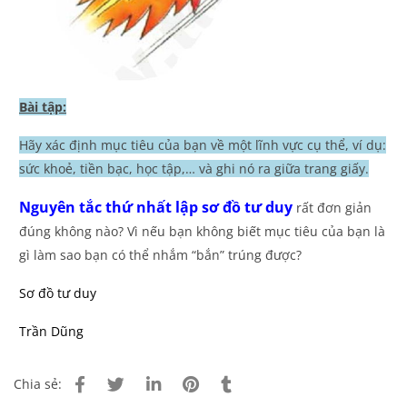
Bài tập:
Hãy xác định mục tiêu của bạn về một lĩnh vực cụ thể, ví dụ:
sức khoẻ, tiền bạc, học tập,… và ghi nó ra giữa trang giấy.
Nguyên tắc thứ nhất lập sơ đồ tư duy
rất đơn giản
đúng không nào? Vì nếu bạn không biết mục tiêu của bạn là
gì làm sao bạn có thể nhắm
“bắn”
trúng được?
S
ơ đồ tư duy
Tr
ần Dũng
Chia sẻ: